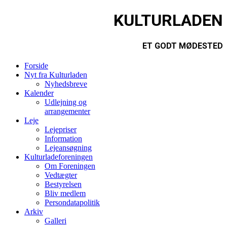
KULTURLADEN
ET GODT MØDESTED
Forside
Nyt fra Kulturladen
Nyhedsbreve
Kalender
Udlejning og
arrangementer
Leje
Lejepriser
Information
Lejeansøgning
Kulturladeforeningen
Om Foreningen
Vedtægter
Bestyrelsen
Bliv medlem
Persondatapolitik
Arkiv
Galleri