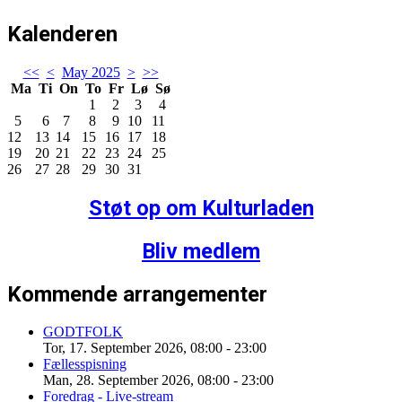
Kalenderen
<<
<
May 2025
>
>>
Ma
Ti
On
To
Fr
Lø
Sø
1
2
3
4
5
6
7
8
9
10
11
12
13
14
15
16
17
18
19
20
21
22
23
24
25
26
27
28
29
30
31
Støt op om Kulturladen
Bliv medlem
Kommende arrangementer
GODTFOLK
Tor, 17. September 2026
,
08:00
-
23:00
Fællesspisning
Man, 28. September 2026
,
08:00
-
23:00
Foredrag - Live-stream