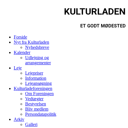
KULTURLADEN
ET GODT MØDESTED
Forside
Nyt fra Kulturladen
Nyhedsbreve
Kalender
Udlejning og
arrangementer
Leje
Lejepriser
Information
Lejeansøgning
Kulturladeforeningen
Om Foreningen
Vedtægter
Bestyrelsen
Bliv medlem
Persondatapolitik
Arkiv
Galleri