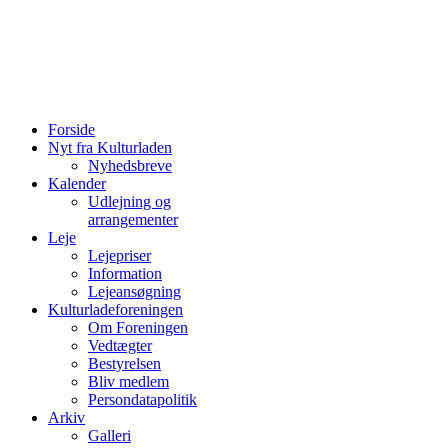
Forside
Nyt fra Kulturladen
Nyhedsbreve
Kalender
Udlejning og
arrangementer
Leje
Lejepriser
Information
Lejeansøgning
Kulturladeforeningen
Om Foreningen
Vedtægter
Bestyrelsen
Bliv medlem
Persondatapolitik
Arkiv
Galleri