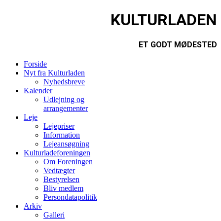
KULTURLADEN
ET GODT MØDESTED
Forside
Nyt fra Kulturladen
Nyhedsbreve
Kalender
Udlejning og
arrangementer
Leje
Lejepriser
Information
Lejeansøgning
Kulturladeforeningen
Om Foreningen
Vedtægter
Bestyrelsen
Bliv medlem
Persondatapolitik
Arkiv
Galleri