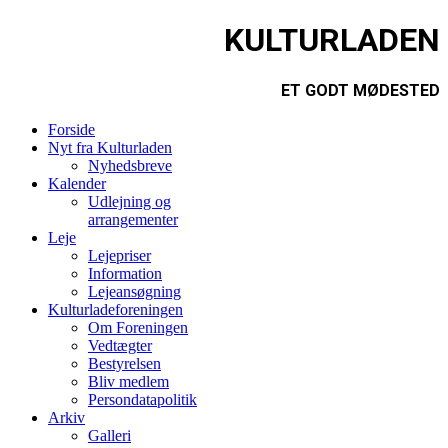
KULTURLADEN
ET GODT MØDESTED
Forside
Nyt fra Kulturladen
Nyhedsbreve
Kalender
Udlejning og
arrangementer
Leje
Lejepriser
Information
Lejeansøgning
Kulturladeforeningen
Om Foreningen
Vedtægter
Bestyrelsen
Bliv medlem
Persondatapolitik
Arkiv
Galleri