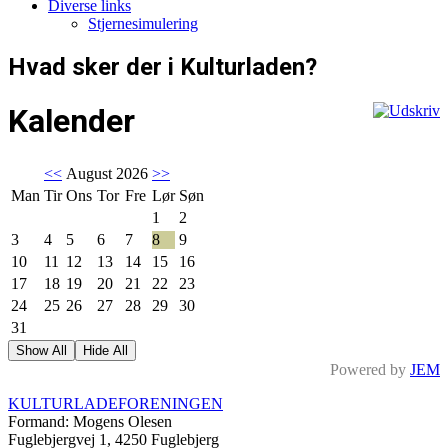
Diverse links
Stjernesimulering
Hvad sker der i Kulturladen?
Kalender
<<
August 2026
>>
Man
Tir
Ons
Tor
Fre
Lør
Søn
1
2
3
4
5
6
7
8
9
10
11
12
13
14
15
16
17
18
19
20
21
22
23
24
25
26
27
28
29
30
31
Show All
Hide All
Powered by
JEM
KULTURLADEFORENINGEN
Formand: Mogens Olesen
Fuglebjergvej 1, 4250 Fuglebjerg