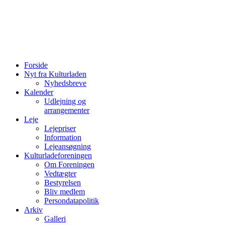
Forside
Nyt fra Kulturladen
Nyhedsbreve
Kalender
Udlejning og
arrangementer
Leje
Lejepriser
Information
Lejeansøgning
Kulturladeforeningen
Om Foreningen
Vedtægter
Bestyrelsen
Bliv medlem
Persondatapolitik
Arkiv
Galleri