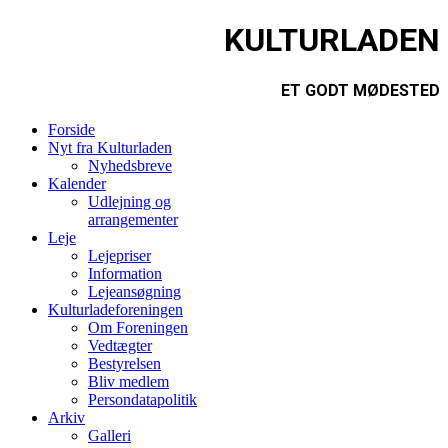
KULTURLADEN
ET GODT MØDESTED
Forside
Nyt fra Kulturladen
Nyhedsbreve
Kalender
Udlejning og
arrangementer
Leje
Lejepriser
Information
Lejeansøgning
Kulturladeforeningen
Om Foreningen
Vedtægter
Bestyrelsen
Bliv medlem
Persondatapolitik
Arkiv
Galleri