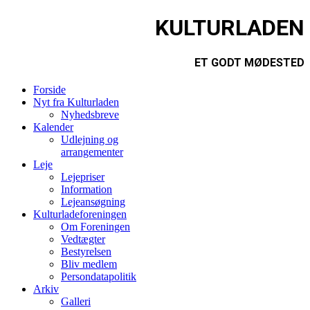
KULTURLADEN
ET GODT MØDESTED
Forside
Nyt fra Kulturladen
Nyhedsbreve
Kalender
Udlejning og
arrangementer
Leje
Lejepriser
Information
Lejeansøgning
Kulturladeforeningen
Om Foreningen
Vedtægter
Bestyrelsen
Bliv medlem
Persondatapolitik
Arkiv
Galleri