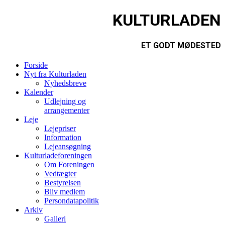
KULTURLADEN
ET GODT MØDESTED
Forside
Nyt fra Kulturladen
Nyhedsbreve
Kalender
Udlejning og
arrangementer
Leje
Lejepriser
Information
Lejeansøgning
Kulturladeforeningen
Om Foreningen
Vedtægter
Bestyrelsen
Bliv medlem
Persondatapolitik
Arkiv
Galleri